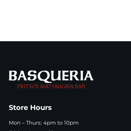
Outdoor
Event
catering
manageme
discounts
company
Store Hours
Mon – Thurs: 4pm to 10pm