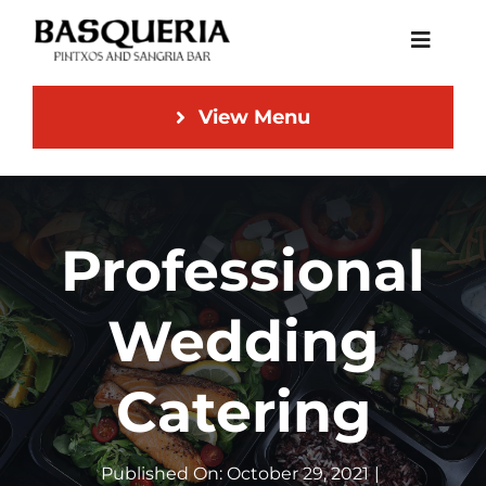
Skip
Toggle
to
Naviga
content
View Menu
Home
Menu
Professional
DoorDash
Wedding
Catering
NEW
Catering
Contact
Published On: October 29, 2021
|