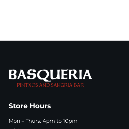
Outdoor
blend
catering
of
discounts
delicious
food
Store Hours
Mon – Thurs: 4pm to 10pm