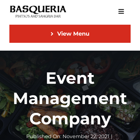
Skip
Toggle
to
Naviga
content
View Menu
Home
Menu
Event
DoorDash
Management
Catering
NEW
Company
Contact
Published On: November 22, 2021
|